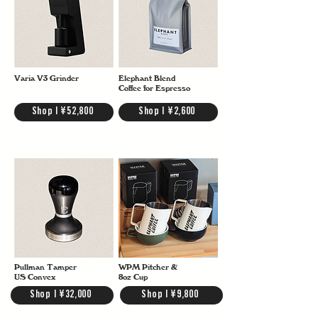
Varia V3 Grinder
Elephant Blend
Coffee for Espresso
Shop | ¥52,800
Shop | ¥2,600
Pullman Tamper
WPM Pitcher &
US Convex
8oz Cup
Shop | ¥32,000
Shop | ¥9,800