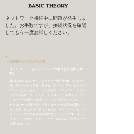
BASIC THEORY
ネットワーク接続中に問題が発生しま
した。お手数ですが、接続状況を確認
してもう一度お試しください。
ELEPHANT COFFEEの考え方
「チョコレートはエスプレッソの個性を引き出す素
材」
MochaはチョコレートとコーヒーがELEPHANT BLENDの
持つフレーバーと自然に響き合うドリンクです。私たちの
ブレンドはもともとアーモンドやダークチョコレートのよ
うな甘みを持っているため、チョコレートを加えることで
「コーヒーの個性を強調する」という設計になります。
チョコレートの量が多すぎるとコーヒーの風味が隠れてし
まいます。私たちが大切にするのは、チョコレートとエス
プレッソが対等に存在感を発揮するバランスです。使うチ
ョコレートの質にこだわることが、Mochaの完成度を上げ
る最短の道です。