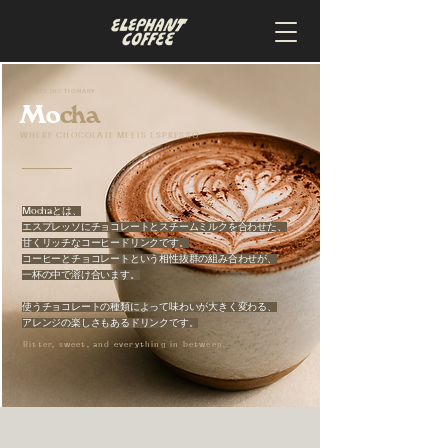
COFFEE DICTIONARY
Mo
cha
WHERE CHOCOLATE MEETS ESPRESSO
Mochaとは、
エスプレッソにチョコレートとスチームミルクを合わせた、
甘くリッチなコーヒードリンクです。
コーヒーとチョコレートという相性抜群の組み合わせが、
一杯の中で溶け合います。
使うチョコレートの種類によって味わいが大きく変わる、
アレンジの楽しさもあるドリンクです。
Bitter, sweet, and everything in between.