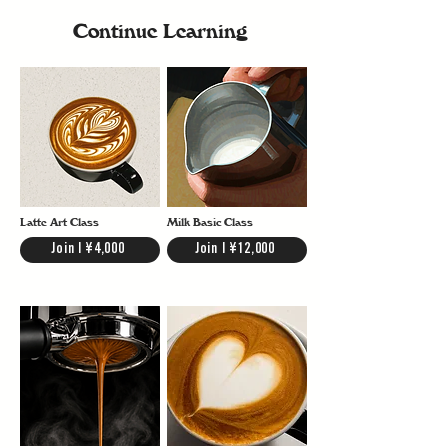
みてください。 スチームワンドの使い方を学ぶには、
用しているELEPHANT BLENDは、アーモンドやダークチ
Milk Steamingのページも参考にしてみてください。
Continue Learning
ョコレートのような甘みが特徴で、少ないミルク量のFlat
Whiteでもコーヒーの存在感をしっかり感じられます。
Latte Art Class
Milk Basic Class
Join | ¥4,000
Join | ¥12,000