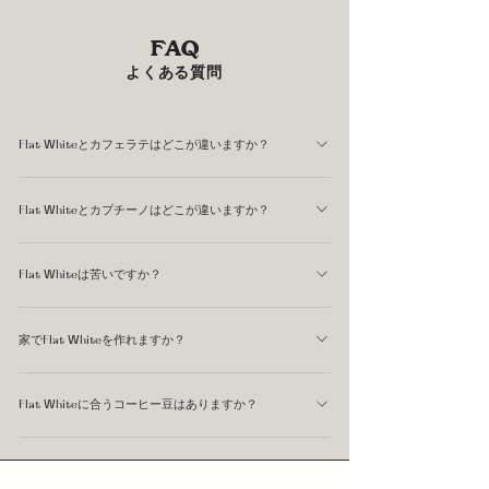
FAQ
よくある質問
Flat Whiteとカフェラテはどこが違いますか？
最も大きな違いはカップのサイズとミルクの量です。カフ
Flat Whiteとカプチーノはどこが違いますか？
ェラテは240〜360mlが一般的ですが、Flat Whiteは
150〜180ml程度です。同じダブルエスプレッソを使う場
カップのサイズは近いですが、フォームの量が大きく異な
合、Flat Whiteのほうがミルクが少ない分、コーヒーの風
Flat Whiteは苦いですか？
ります。カプチーノはふわりと盛り上がったフォームが特
味が強く前に出ます。 フォームの厚さも異なり、Flat
徴ですが、Flat Whiteはフォームをほぼ作らず、テクスチ
カフェラテより苦みを感じやすいですが、適切に抽出され
Whiteはほぼフォームのない薄いミルク層が特徴です。
ャのあるスチームミルクをそのまま注ぎます。口当たりが
家でFlat Whiteを作れますか？
たエスプレッソを使っていれば、苦みより甘みやフレーバ
なめらかで、飲んだときにミルクとコーヒーが一体になる
ーが前に出ます。苦みが強いと感じる場合は、エスプレッ
エスプレッソマシンとスチームワンドがあれば作れます。
感覚があります。
ソの抽出状態（Over Extraction）か、使用している豆の
Flat Whiteに合うコーヒー豆はありますか？
ポイントはミルクのスチーミングです。きめ細かいテクス
焙煎度を確認してみることをおすすめしています。
チャのミルクを作るには練習が必要ですが、まずはミルク
ミルクに負けないしっかりしたボディと甘みを持つ豆が向
を65℃前後まで温め、大きな泡を作らないことを意識して
いています。私たちが日常のエスプレッソベースとして使