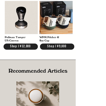
Pullman Tamper
WPM Pitcher &
US Convex
8oz Cup
Shop | ¥32,000
Shop | ¥9,800
Recommended Articles