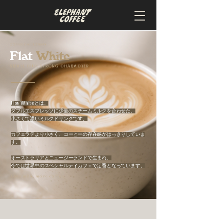
COFFEE DICTIONARY
Flat
White
SMALL CUP, STRONG CHARACTER
Flat Whiteとは、
ダブルエスプレッソに少量のスチームミルクを合わせた、
小さくて濃いミルクドリンクです。
カフェラテより小さく、コーヒーの存在感がはっきりしていま
す。
オーストラリアとニュージーランドで生まれ、
今では世界中のスペシャルティカフェで定番となっています。
Less milk, more coffee.