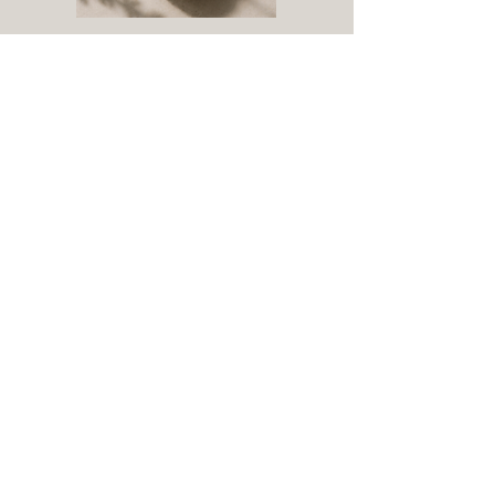
Cappuccino
フォームが決め手。
イタリア生まれの三層ドリンク。
Cafe Latte
やさしいミルクの海に、
エスプレッソが溶け込む。