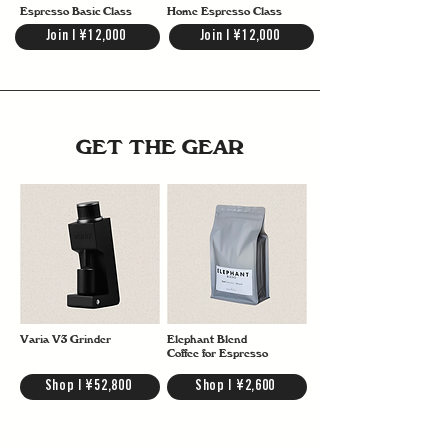
Espresso Basic Class
Home Espresso Class
Join | ¥12,000
Join | ¥12,000
GET THE GEAR
Varia V3 Grinder
Elephant Blend
Coffee for Espresso
Shop | ¥52,800
Shop | ¥2,600