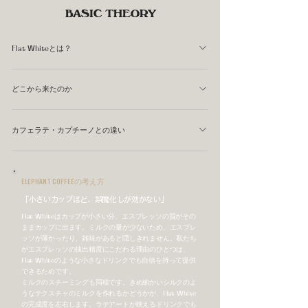
BASIC THEORY
Flat Whiteとは？
Flat Whiteは、ダブルエスプレッソ（またはリストレッ
どこから来たのか
ト）に薄くきめ細かいスチームミルクを注いだドリンクで
す。カップのサイズは通常150〜180ml程度で、カフェラ
1980年代のオーストラリアまたはニュージーランドが発
テ（240〜360ml）より明らかに小さいです。 「Flat（平
カフェラテ・カプチーノとの違い
祥とされています（どちらが先かは今でも議論がありま
らな）」という名前は、カプチーノのように盛り上がった
す）。「カプチーノは泡が多すぎる、カフェラテはコーヒ
3つのドリンクはどれも「エスプレッソ＋スチームミル
フォームではなく、表面がほぼ平らな薄いミルクの層を指
ーが薄すぎる」という声から生まれたドリンクで、コーヒ
ク」という基本構成は同じです。違いはカップのサイズ・
しています。フォームはほとんどなく、テクスチャのある
ELEPHANT COFFEEの考え方
ーの風味をしっかり感じながらもミルクのなめらかさを楽
ミルクの量・フォームの量です。Flat Whiteはこの3つの
シルクのようなスチームミルクがエスプレッソと一体にな
「小さいカップほど、誤魔化しが効かない」
しめるスタイルとして広まりました。 スペシャルティコ
なかで最もエスプレッソの比率が高く、コーヒーの風味が
ります。
ーヒーの文化とともに世界に広がり、現在では多くのカフ
Flat Whiteはカップが小さい分、エスプレッソの質がその
前に出るドリンクです。
ままカップに出ます。ミルクの量が少ないため、エスプレ
ェのメニューに定着しています。
ッソが薄かったり、雑味があると隠しきれません。私たち
がエスプレッソの抽出精度にこだわる理由のひとつは、
Flat Whiteのような小さなドリンクでも自信を持って提供
できるためです。
ミルクのスチーミングも同様です。きめ細かいシルクのよ
うなテクスチャのミルクを作れるかどうかが、Flat White
の完成度を左右します。ラテアートが映えるドリンクでも