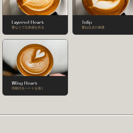
Layered Heart
Tulip
重なりで立体感を作る
重ね注ぎの基礎
Wing Heart
羽根付きハートを描く