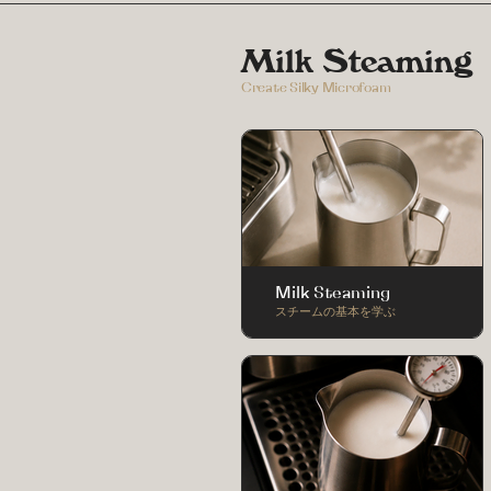
Milk Steaming
Create Silky Microfoam
Milk Steaming
スチームの基本を学ぶ