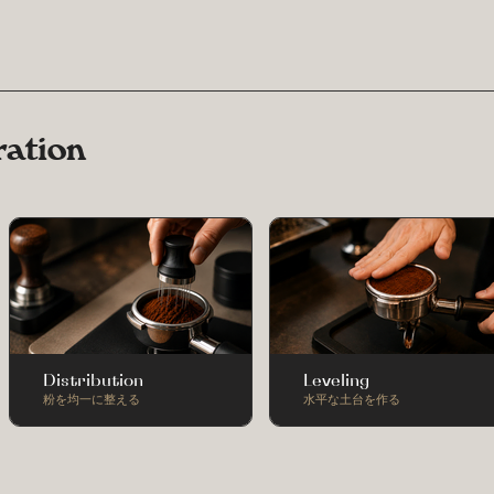
ration
Distribution
Leveling
粉を均一に整える
水平な土台を作る