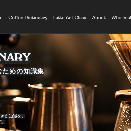
fe
Coffee Dictionary
Latte Art Class
About
Wholesa
ONARY
むための知識集
。
ってきた知識を、
す。