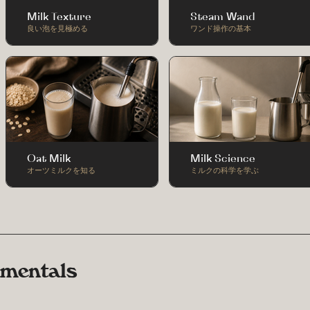
Milk Texture
Steam Wand
良い泡を見極める
ワンド操作の基本
Oat Milk
Milk Science
オーツミルクを知る
ミルクの科学を学ぶ
amentals