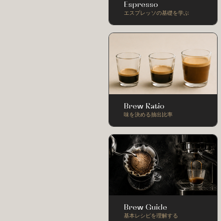
Espresso
エスプレッソの基礎を学ぶ
Brew Ratio
味を決める抽出比率
Brew Guide
基本レシピを理解する