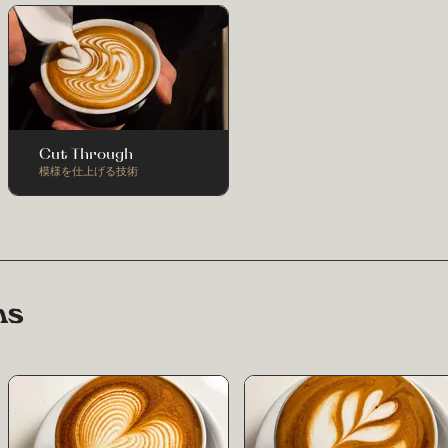
Cut Through
模様を仕上げる技術
ns