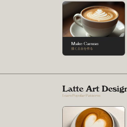
Make Canvas
描く土台を作る
Latte Art Desig
Learn Popular Patterns