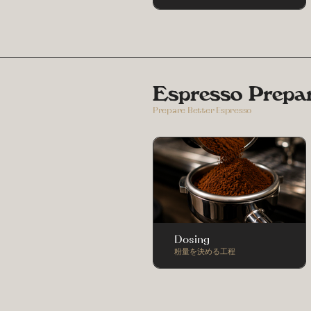
Espresso Prepa
Prepare Better Espresso
Dosing
粉量を決める工程