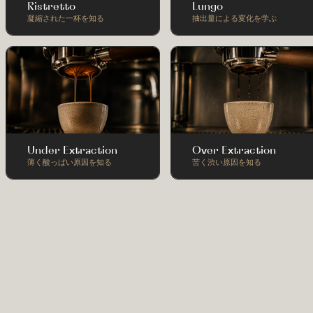
Ristretto
Lungo
凝縮された一杯を知る
抽出量による変化を学ぶ
Under Extraction
Over Extraction
薄く酸っぱい原因を知る
苦く渋い原因を知る