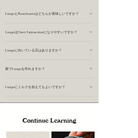
LungoとAmericanoはどちらが美味しいですか？
どちらが美味しいかは好みによります。Lungoは抽出の過
LungoはOver Extractionになりやすいですか？
程で広がりのある風味が引き出され、より一体感のある味
になります。Americanoはエスプレッソの風味をそのまま
なりやすい傾向があります。抽出が長くなる分、後半に溶
水で広げるため、クリアでエスプレッソの個性が残りやす
Lungoに向いている豆はありますか？
け出す不快な苦みや渋みの成分まで引き出されやすくなり
いです。 「コーヒーらしい余韻を楽しみたい」方は
ます。挽き目を少し粗めに設定するか、抽出量を適切に管
明るい酸味や複雑なフレーバーを持つ豆、特に浅煎り〜中
Lungo、「エスプレッソの風味をそのまま薄めたい」方は
理することで、Over Extractionを防ぎやすくなります。
家でLungoを作れますか？
煎りのシングルオリジンはLungoで個性が広がりやすいで
Americanoが向いているかもしれません。
す。深煎りの豆では後半の苦みが強く出やすいため、
エスプレッソマシンがあれば作れます。通常のエスプレッ
Lungoより短い抽出スタイルのほうが合う場合がありま
Lungoにミルクを加えてもよいですか？
ソ抽出を途中で止めずにそのまま引き続けるか、Yieldの
す。 ELEPHANT COFFEEではELEPHANT BLENDはじめ、
目標値を60〜80g程度に設定して抽出します。スケールで
もちろん構いません。ただしLungoはエスプレッソよりす
中浅煎りのBIG STEP、浅煎りのAMBER SERENADEな
抽出量を管理しながら行うことで、毎回同じ仕上がりに近
でに液量が多く、ミルクを加えるとさらに薄まる可能性が
ど、豆ごとの特徴に合わせた抽出スタイルをご提案してい
づけられます。
あります。ミルクを合わせたい場合は、ELEPHANT
ます。
Continue Learning
BLENDのような中深煎りのしっかりしたボディを持つ豆
を使うと、ミルクに負けにくい仕上がりになります。