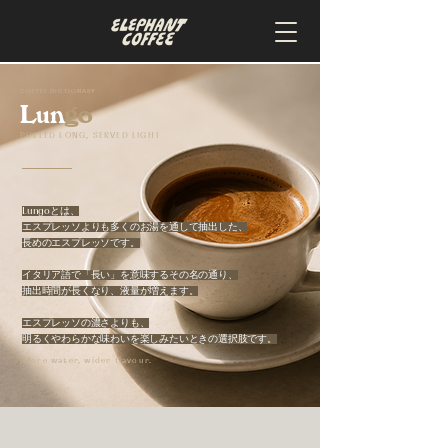
COFFEE DICTIONARY
Lun
go
PULLED LONG, SERVED LIGHT
Lungoとは、
エスプレッソよりも多くのお湯を通して抽出した、
長めのエスプレッソです。
イタリア語で「長い」を意味するその名の通り、
抽出時間が長くなり、液量が増えます。
エスプレッソの濃さよりも、
明るくやわらかな味わいを楽しみたいときの選択肢です。
More water, wider flavour.