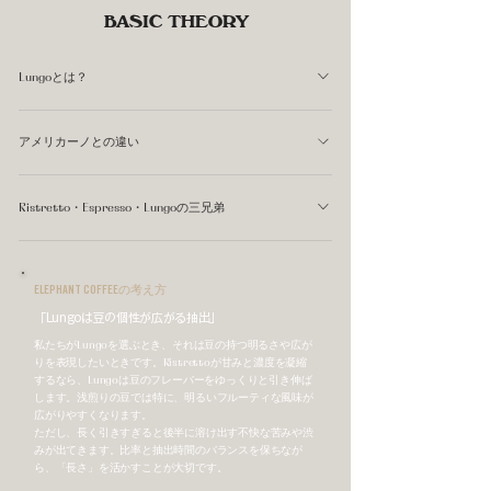
BASIC THEORY
Lungoとは？
Lungoは、同じ粉量（Dose）を使いながら、エスプレッソ
アメリカーノとの違い
よりも多くのお湯を通して抽出したコーヒーです。Brew
Ratioでいえば1:3〜1:4程度が目安で、エスプレッソの
LungoとAmericanoはどちらも「エスプレッソを薄めたド
1:1.5〜1:2.5に比べて比率が大きくなります。 液量が増え
Ristretto・Espresso・Lungoの三兄弟
リンク」に見えますが、作り方が根本的に異なります。
る分、エスプレッソよりも薄く、より明るい酸味と軽いテ
Lungoはエスプレッソマシンでそのまま長く引きます。一
同じ粉量から抽出量だけを変えることで、三つの異なるス
クスチャが感じられます。濃さより広がりを求めるときに
方Americanoは、通常のエスプレッソを抽出した後にお湯
タイルが生まれます。どれが正解ではなく、目指す味わい
選ばれるスタイルです。
ELEPHANT COFFEEの考え方
を別途加えます。 この違いが味にも影響します。Lungoは
によって選ぶものです。
「Lungoは豆の個性が広がる抽出」
長い抽出時間の分だけ後半の成分まで引き出されるため、
やや苦みが出やすいです。Americanoはエスプレッソの風
私たちがLungoを選ぶとき、それは豆の持つ明るさや広が
りを表現したいときです。Ristrettoが甘みと濃度を凝縮
味をそのまま水で希釈するため、よりクリアな印象になり
するなら、Lungoは豆のフレーバーをゆっくりと引き伸ば
ます。
します。浅煎りの豆では特に、明るいフルーティな風味が
広がりやすくなります。
ただし、長く引きすぎると後半に溶け出す不快な苦みや渋
みが出てきます。比率と抽出時間のバランスを保ちなが
ら、「長さ」を活かすことが大切です。