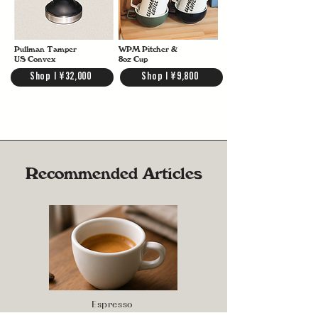
Pullman Tamper
WPM Pitcher &
US Convex
8oz Cup
Shop | ¥32,000
Shop | ¥9,800
Recommended Articles
Espresso