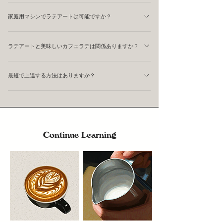
す。 実際にマンツーマンレッスンを受けた方の中には、
センスよりも基礎技術の方が重要です。 世界大会レベル
チーミングを練習してみてください。
「何ヶ月も悩んでいた問題が数分で解決した」 という方
家庭用マシンでラテアートは可能ですか？
の選手も、最初から複雑なデザインを描けたわけではあり
も少なくありません。 上達速度を重視する場合は、直接
ません。 ミルクを作る技術や注ぐ技術を積み重ねた結果
はい、可能です！最近の家庭用マシンは性能が向上してお
フィードバックを受けることもおすすめです。
として、難しいデザインが描けるようになります。 まず
ラテアートと美味しいカフェラテは関係ありますか？
り、本格的なラテアートも楽しめます。ただし、業務用マ
はシンプルなハートを安定して描くことが大切です。
シンと比べるとスチーム性能が異なるため、ミルク作りに
関係あります。 美しいラテアートを描くためには、 適切
少し工夫が必要です。機材に合った練習をすることで、上
最短で上達する方法はありますか？
なエスプレッソ抽出 なめらかなミルク 良好なコントラス
達が早まりますよ。
ト が必要です。 ラテアートだけを追い求めるのではな
あります。 それは、 「今の課題を正しく知ること」 で
く、美味しいカフェラテを作る技術を身につけることが結
す。 ラテアートが上手く描けない原因は人によって異な
果的に上達への近道になります。
ります。 抽出なのか、 ミルクなのか、 注ぎ方なのか、 使
ってる道具があってないことも。 原因を特定できれば上
Continue Learning
達速度は大きく変わります。 ELEPHANT COFFEEではグ
ループレッスンだけでなく、マンツーマンレッスンも行っ
ています。 一人ひとりの課題に合わせてアドバイスを行
うため、より効率的に上達を目指すことができます。