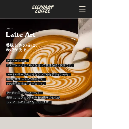
Learn
Latte Art
美味しさの先に、
表現がある。
ラテアートとは、
エスプレッソとミルクを使って模様を描く技術です。
ハートやリーフのようなシンプルなデザインから、
複雑な競技レベルの作品まで、
その表現方法はさまざまです。
見た目の美しさだけでなく、
美味しいカフェラテを作る技術そのものが
ラテアートの土台になっています。