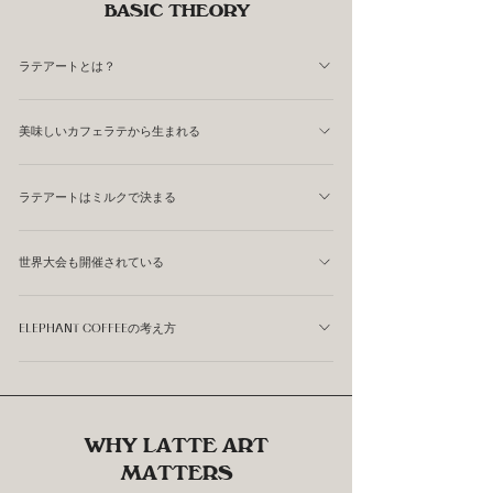
BASIC THEORY
ラテアートとは？
ラテアートは絵を描く技術だけではありません。 適切な
美味しいカフェラテから生まれる
エスプレッソ抽出と、なめらかなミルク作りができて初め
て美しい模様が描けます。 そのためラテアートは、美味
テアートは絵を描く技術だけではありません。 適切なエ
しいカフェラテを作る技術の延長線上にあります。
ラテアートはミルクで決まる
スプレッソ抽出と、なめらかなミルク作りができて初めて
美しい模様が描けます。 そのためラテアートは、美味し
ラテアートではミルクの質感が非常に重要です。 きめ細
いカフェラテを作る技術の延長線上にあります。
世界大会も開催されている
かく滑らかなミルクは、美しいコントラストやシャープな
線を生み出します。 同じデザインでもミルクの状態によ
ラテアートは趣味としてだけでなく、競技としても発展し
って仕上がりは大きく変わります。
ELEPHANT COFFEEの考え方
ています。 世界各地で大会が開催されており、バリスタ
たちは技術や創造性を競い合っています。 現在ではスポ
私たちはラテアートを単なる飾りだとは考えていません。
ーツや芸術のように、多くの人が挑戦する分野になってい
美しいラテアートは、美味しいカフェラテを作る技術の結
ます。
果として生まれるものです。 そして一杯のラテを通じ
WHY LATTE ART
て、人を笑顔にできることもラテアートの大きな魅力だと
MATTERS
考えています。