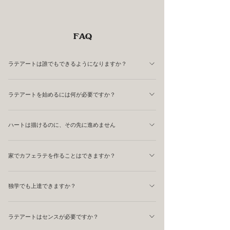
FAQ
ラテアートは誰でもできるようになりますか？
はい。 正しい順番で練習すれば、多くの方がハートやチ
ラテアートを始めるには何が必要ですか？
ューリップを描けるようになります。 ラテアートは才能
よりも再現性の高い技術です。 ただし、独学では間違っ
基本的には、 エスプレッソマシン グラインダー ミルクピ
た癖がついてしまうことも多く、上達まで遠回りになるこ
ハートは描けるのに、その先に進めません
ッチャー カップ が必要です。 ただし、最初から高価な機
とがあります。 ELEPHANT COFFEEでは、初心者の方で
材を揃える必要はありません。 大切なのは機材よりも基
非常によくある悩みです。 多くの方はハートの形だけを
も段階的に上達できるカリキュラムを用意しています。
礎技術です。 特にエスプレッソ抽出とミルクスチーミン
家でカフェラテを作ることはできますか？
真似してしまい、その先に必要な技術を理解しないまま練
グが安定すると、ラテアートは大きく上達します。
習を続けてしまいます。 実際には、 ミルクの質感 流量コ
はい、作れます！エスプレッソマシンがあれば、エスプレ
ントロール 高さの使い分け カップの角度 などを段階的に
独学でも上達できますか？
ッソを抽出してスチームワンドでミルクを温めて注ぐだけ
習得する必要があります。 私たちの教室では、ハートか
です。スチームワンドがない場合は、電子レンジで温めた
可能です。 現在はYouTubeやSNSでも多くの情報を学べま
らウイングチューリップまで順番に学ぶことで、無理なく
ミルクをハンドミルクフォーマーで泡立てる方法もありま
ラテアートはセンスが必要ですか？
す。 しかし、自分では気づきにくい癖や改善点もありま
上達できるようにしています。
すが、テクスチャは少し粗くなります。まずはミルクのス