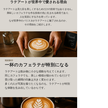
ラテアートが世界中で愛される理由
ラテアートは見た目を美しくするためだけの技術ではありません。
美味しいカフェラテを作る技術の先に生まれる表現であり、
人を笑顔にする力を持っています。
なぜ世界中のバリスタがラテアートに魅了されるのか、
その理由をご紹介します。
REASON 01
一杯のカフェラテが特別になる
ラテアートは飲み物に小さな感動を与えてくれます。
同じカフェラテでも、美しい模様が描かれているだけで
受け取った瞬間の印象は大きく変わります。
多くの人が写真を撮りたくなるのも、ラテアートが特別
な体験を生み出しているからです。