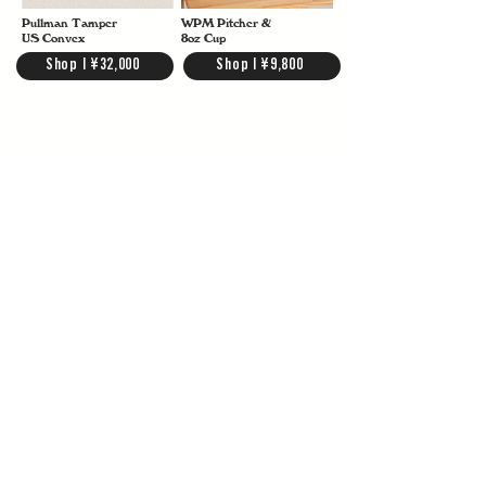
Pullman Tamper
WPM Pitcher &
US Convex
8oz Cup
Shop | ¥32,000
Shop | ¥9,800
Recommended Articles
Aging
焙煎後の変化を楽しみながら、
豆本来の味わいを引き出す。