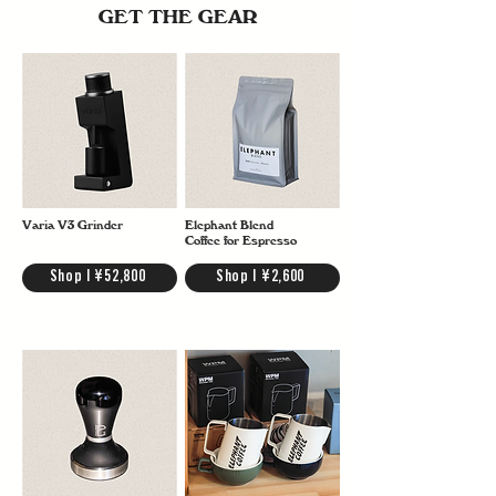
GET THE GEAR
Varia V3 Grinder
Elephant Blend
Coffee for Espresso
Shop | ¥52,800
Shop | ¥2,600