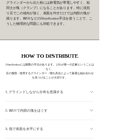
グラインダーから出た粉には静電気が帯電しやすく、粒
同士が塊（クランプ）になることがあります。特に浅煎
り豆でこの傾向が強く、表面を均すだけでは内部の塊が
残ります。WDTなどのDistribution手法を使うことで、こ
うした物理的な問題にも対処できます。
HOW TO DISTRIBUTE
Distributionには複数の手法があります。どれが唯一の正解ということは
なく、
豆の種類・使用するグラインダー・慣れ具合によって最適な組み合わせ
を見つけることが大切です。
1. グラインドしながら分布を意識する
Distributionはグラインドの瞬間から始まります。グライ
2. WDTで内部の塊をほぐす
ンダーのくせにもよりますが、バスケットの中心に粉が落
ちることがベーシックです。手前や奥側に山が偏ってでき
WDT（Weiss Distribution Technique）は、細いニードル
る場合もありますが、偏っていることを認識することが
3. 指で表面を水平にする
ツールを粉の中に差し込み、小さな円を描くように動かし
Distributionの第一歩です。
て内部の塊をほぐす手法です。表面だけでなく、粉床全体