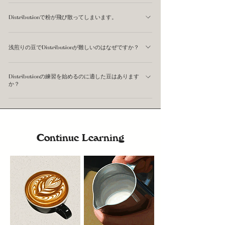
いくつかの原因が考えられます。WDTが表面だけで内部
らか一方だけ使う場合は、まずWDTから始めることをお
Distributionで粉が飛び散ってしまいます。
まで届いていない場合、タンピングが水平でない場合、タ
すすめしています。内部の密度を均一にすることのほう
ンパーのサイズがバスケットと合っていない場合、または
が、表面の水平化より抽出への影響が大きいためです。
WDTのニードルを動かす速度が速すぎる場合に起きやす
挽き目が粗すぎてバスケット内の隙間が大きくなりすぎて
浅煎りの豆でDistributionが難しいのはなぜですか？
いです。ゆっくりと小さな円を描くように動かすことで、
いる場合です。 まずWDTの深さをバスケット底面近くま
粉の飛び散りを抑えられます。また、ニードルが粉の表面
浅煎りの豆は焙煎による細胞の膨張が少なく密度が高いた
で届くよう調整し、それでも改善しない場合は挽き目をわ
より深く入りすぎていても同様の問題が起きます。 バス
Distributionの練習を始めるのに適した豆はあります
め、グラインド時に静電気が発生しやすい傾向がありま
ずかに細かくして試してみることをおすすめしています。
か？
ケットの上部に粉受けカバー（マグネットリング等）を置
す。この静電気によって粉同士が引き合い、塊（クラン
変数は一度にひとつずつ変えることが、原因特定の基本で
いてWDTを行う方法も有効です。
まずは中深煎りのブレンドから始めることをおすすめして
プ）ができやすくなります。 WDTで内部をしっかりほぐ
す。
います。浅煎りは静電気の影響を受けやすく、深煎りは油
すことに加えて、バスケットを軽く叩いて粉を落ち着かせ
分でバスケットや道具が汚れやすいため、最初の練習では
てからWDTを行うと、クランプがほぐれやすくなりま
Continue Learning
扱いにくいことがあります。 私たちが日常のエスプレッ
す。グラインダーの排出口に少量の水を含ませる
ソベースとして使用しているELEPHANT BLENDは、中深
「RDT（Ross Droplet Technique）」も静電気対策として
煎りで安定した抽出がしやすく、Distributionの感触をつ
使われる手法です。
かむ練習にも向いています。アーモンドやダークチョコレ
ートのような甘さが特徴の扱いやすいブレンドです。