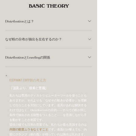
BASIC THEORY
Distributionとは？
Distributionとは、グラインドしたコーヒー粉をポルタフ
なぜ粉の分布が抽出を左右するのか？
ィルターのバスケット内に均一に広げ、タンピングに適し
た状態に整える工程の総称です。日本語では「粉の均し
エスプレッソの抽出では、9気圧前後の圧力をかけた湯が
（ならし）」または「ディストリビューション」とそのま
DistributionとLevelingの関係
コーヒー粉の層を通過します。湯は抵抗の低いところを優
ま呼ばれます。 グラインダーから落ちた粉は、バスケッ
先して流れる性質があります。粉の密度に差があると、密
Distributionは「粉全体をバスケット内に広げる行為」を
トの中で偏った山をつくります。この状態でタンピングし
度の薄い部分は速く過抽出に、密度の高い部分はほとんど
指し、Levelingは「表面を水平に整える行為」を指しま
ても、密度の差は残ったまま固まるため、抽出時に湯が薄
ELEPHANT COFFEEの考え方
湯が通らず未抽出になります。 カップに落ちるエスプレ
す。両者は目的が重なっており、現場ではほぼ同義で使わ
い箇所を優先して流れてしまいます。Distributionは、タ
「道具より、順番と意識」
ッソは、この「不均一な抽出」が混ざり合った液体になり
れることもありますが、厳密にはDistributionが大きな概
ンピングが均等な力を発揮できる土台をつくるための準備
ます。苦みと酸味が同時に出て味のバランスが悪くなる場
私たちは専用のディストリビューターツールを使うことも
念で、Levelingはそのなかの一工程です。 WDT（内部の
工程です。
ありますが、それよりも「なぜその動きが必要か」を理解
合、Distributionの不均一さが原因であることは少なくあ
して行うことを大切にしています。道具があれば解決する
ほぐし）、表面の水平化、ディストリビューターでの仕上
りません。
わけではなく、Distributionの目的——すべての粉が同じ
げ——これらはすべてDistributionの手法です。
条件で抽出される状態をつくること——を意識しながら手
を動かすことが本質です。
競技の場でも日常の営業でも、私たちが最も意識するのは
内部の密度ムラをなくすこと
です。表面だけ整えても、内
部にクランプ（粉の塊）が残っていれば抽出は乱れます。