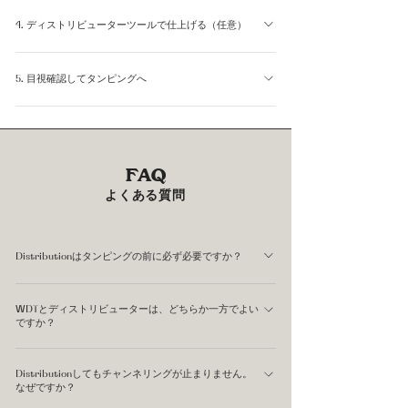
WDTの後、バスケットの縁に指を当てて一周させ、盛り
の密度を均一に近づけることができます。静電気でクラン
4. ディストリビューターツールで仕上げる（任意）
上がった粉をならします。余分な粉はバスケット外に出し
プしやすい浅煎り豆で特に効果的です。
て構いません。目標は「粉の表面とバスケットの縁が同じ
専用のディストリビューターをバスケット上端に合わせて
高さで水平になっていること」です。
5. 目視確認してタンピングへ
回転させると、毎回同じ深さで均一な粉床に仕上げられま
す。道具を使わない手順2〜3だけでも十分な結果を得ら
バスケットを目線の高さに持ち上げ、表面が水平かどうか
れますが、ツールを使うことでルーティンが安定します。
を確認します。端が薄くなっていたり、中央が盛り上がっ
ていたりしている場合は、ステップ3から繰り返してくだ
FAQ
さい。問題がなければ、タンピングに進みます。
よくある質問
Distributionはタンピングの前に必ず必要ですか？
おすすめしています。Distributionを省くと、グラインダ
WDTとディストリビューターは、どちらか一方でよい
ーから落ちた粉の偏りがそのままタンピングで固まりま
ですか？
す。結果として粉床の密度差が残り、抽出時にチャンネリ
目的が異なるため、組み合わせると効果的です。WDTは
ングが起きやすくなります。 慣れてくるとわずか数秒の
Distributionしてもチャンネリングが止まりません。
粉の内部の塊（クランプ）をほぐすのが得意で、ディスト
工程です。Distributionを習慣化することが、再現性の高
なぜですか？
リビューターは表面を水平に整えるのが得意です。 どち
い抽出への近道です。