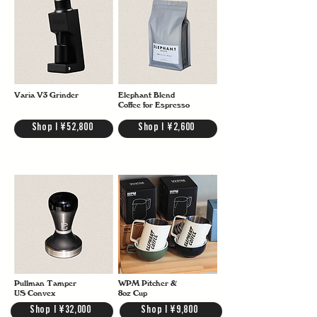
Varia V3 Grinder
Elephant Blend
Coffee for Espresso
Shop | ¥52,800
Shop | ¥2,600
Pullman Tamper
WPM Pitcher &
US Convex
8oz Cup
Shop | ¥32,000
Shop | ¥9,800