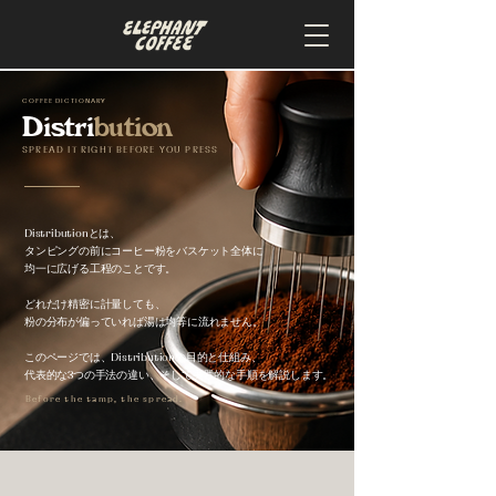
COFFEE DICTIONARY
Distri
bution
SPREAD IT RIGHT BEFORE YOU PRESS
Distributionとは、
タンピングの前にコーヒー粉をバスケット全体に
均一に広げる工程のことです。
どれだけ精密に計量しても、
粉の分布が偏っていれば湯は均等に流れません。
このページでは、Distributionの目的と仕組み、
代表的な3つの手法の違い、そして実践的な手順を解説します。
Before the tamp, the spread.