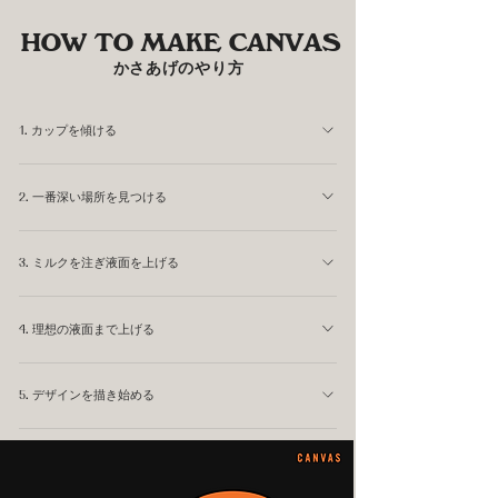
HOW TO MAKE CANVAS
かさあげのやり方
1. カップを傾ける
ラテアートを描く角度までカップを傾けます。
2. 一番深い場所を見つける
水深が最も深くなっている場所を確認します。 かさあげ
3. ミルクを注ぎ液面を上げる
はここから始まります。
深い場所へミルクを注ぎ、 均一なキャンバスを作りま
4. 理想の液面まで上げる
す。 高さは変えずに1cm ほどの長さを反復するといいで
す。
自分の基準となる液面まで上げます。 今村は50gほどいれ
5. デザインを描き始める
るようにしています。
キャンバスが完成したら、 初めてHeartやTulipを描き始
めます。