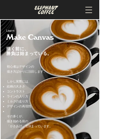
Learn
Make Canvas
描く前に、
勝負は始まっている。
初心者はデザインの
描き方ばかりに注目します。
しかし実際には、
絵柄の大きさ
コントラスト
ラインの入り方
ミルクの走り方
デザインの再現性
その多くが、
描き始める前の
「かさあげ」で決まっています。