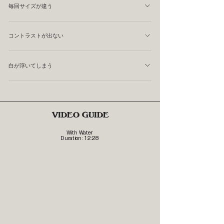
毎回サイズが違う
かさあげ量が安定していません。
コントラストが出ない
液面が高すぎる可能性があります。 ミルクが走らず、茶
白が浮いてしまう
色が入りにくくなっています。
一番深い場所へ注げていません。 浅い場所へ注いでい
て、エスプレッソがめくれている可能性があります。 ま
たは、エスプレッソとの距離が近すぎます。
VIDEO GUIDE
With Water
Duration: 12:28