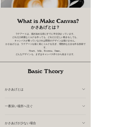
What is Make Canvas?
かさあげとは？
ラテアートは、描き始める前にすでに半分決まっています。
どれだけ綺麗なミルクを作っても、どれだけ正しい動きをしても、
キャンバスが整っていなければ理想のデザインは描けません。
かさあげとは、ラテアートを描く前にミルクを注ぎ、理想的な土台を作る技術で
す。
Heart、Tulip、Rosetta、Swan。
どんなデザインも、まずはキャンバス作りから始まります。
Basic Theory
かさあげとは
ラテアートを描き始める前に少量のミルクを注ぎ、液面を
一番深い場所へ注ぐ
上げる技術です。 液面の高さによって、 ミルクの流れる
速度 土台の硬さ 絵柄のサイズ コントラスト が変化しま
かさあげで最も重要なのは、 どこにミルクを入れるか で
す。
かさあげが少ない場合
す。 ミルクは必ず、 カップの中で最も液面が深い場所 へ