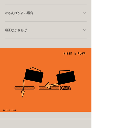
注ぎます。 通常はカップを傾けたときの奥側になりま
液面が低く、土台が柔らかくなります。 その結果、 ミル
す。 深い場所へミルクを入れることで、 エスプレッソと
かさあげが多い場合
クが速く走る 絵柄が大きくなる 外角が崩れやすい グラデ
均一に混ざる 液面が綺麗に上昇する 不必要な白浮きを防
ーションが出やすい という特徴があります。 ダイナミッ
液面が高く、土台が硬くなります。 その結果、 ミルクが
げる 安定したキャンバスが作れる ようになります。 反対
クなデザインには向いていますが、コントロールは難しく
適正なかさあげ
走りにくい 絵柄が小さくなる 外角が綺麗に出る ラインが
に浅い場所へ注ぐと、 白が早く浮く 液面が不均一になる
なります。
安定する という特徴があります。 コントロールしやすい
コントラストが乱れる デザインが安定しない という問題
重要なのは、 「何グラムが正解か」 ではありません。 自
反面、デザインはコンパクトになります。
が起こります。
分の カップサイズ エスプレッソ量 ミルク量 に対して、
毎回同じ状態を再現することです。 例えば私の場合、 7oz
カップに対して約50gのかさあげを基準にしています。 し
かし最も大切なのは数字ではなく、 毎回同じ液面を作れ
ること です。