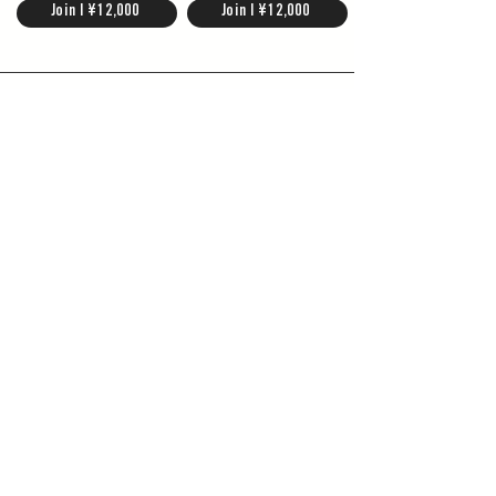
Join | ¥12,000
Join | ¥12,000
GET THE GEAR
Varia V3 Grinder
Elephant Blend
Coffee for Espresso
Shop | ¥52,800
Shop | ¥2,600