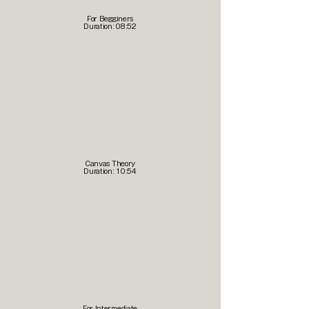
For Begginers
Duration: 08:52
Canvas Theory
Duration: 10:54
For Intermediate