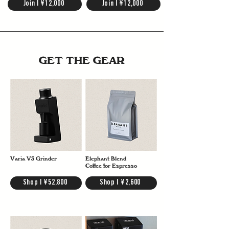
Join | ¥12,000
Join | ¥12,000
GET THE GEAR
Varia V3 Grinder
Elephant Blend
Coffee for Espresso
Shop | ¥52,800
Shop | ¥2,600