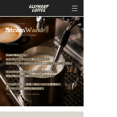
COFFEE DICTIONARY
Steam
Wand
POSITION IS EVERYTHING
Steam Wandとは、
エスプレッソマシンに備え付けられた
スチームミルクを作るための金属製のノズルのことです。
ワンドから噴出する蒸気がミルクを加熱し、
空気を取り込んでMicrofoamを作ります。
ワンドの「位置・角度・深さ」という3要素が、
スチーミングの結果を決めます。
One wand. Three variables.