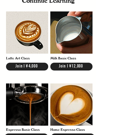
Continue Learning
温度を確認するための温度計も合わせて使うことをおすす
めしています。
Latte Art Class
Milk Basic Class
Join | ¥4,000
Join | ¥12,000
Espresso Basic Class
Home Espresso Class