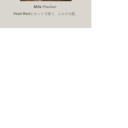
Milk Pitcher
Steam Wandとセットで使う、ミルクの器。
FOR CAFE OWNERS
コーヒー豆卸・開業支援・技術サポート
Coffee Wholesale
Cafe Startup Support
Barista Training
Learn About Wholesale
SHOP