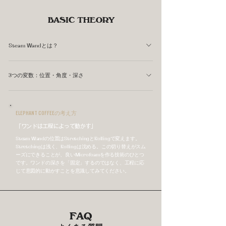
BASIC THEORY
Steam Wandとは？
Steam Wandは、エスプレッソマシンのボイラーまたは熱
3つの変数：位置・角度・深さ
交換機から取り出した蒸気を噴出するノズルです。先端の
形状・穴の数・角度はマシンによって異なります。 スチ
ーミングの質はマシンの性能だけでなく、バリスタがワン
ELEPHANT COFFEEの考え方
ドをどこに・どの角度で・どの深さに置くかによって大き
「ワンドは工程によって動かす」
く変わります。道具の使い方を理解することが、安定した
Microfoamへの近道です。
Steam Wandの位置はStretchingとRollingで変えます。
Stretchingは浅く、Rollingは沈める。この切り替えがスム
ーズにできることが、良いMicrofoamを作る技術のひとつ
です。ワンドの深さを「固定」するのではなく、工程に応
じて意図的に動かすことを意識してみてください。
FAQ