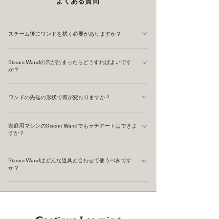
よくある質問
スチーム後にワンドを拭く必要がありますか？
はい。必ず行ってください。スチーミング後はワンドの外
Steam Wandの穴が詰まったらどうすればよいです
側にミルクが付着しており、すぐに熱で乾いてこびりつき
か？
ます。スチームを短く吹かしてワンド内部の残留物を飛ば
先端を温水に浸して柔らかくしてから、専用のワンドクリ
してから、濡れた布で拭き取ります。清掃を怠ると衛生上
ワンドの先端の形状で何が変わりますか？
ーナーや細いピンで詰まりを取り除きます。詰まりが頻繁
の問題と、穴が詰まる原因になります。
に起きる場合は、スチーミング後の清掃が不十分な可能性
Steam Wandの先端は、穴の数や配置によって蒸気の勢い
があります。定期的にワンドの先端を分解して洗浄するこ
家庭用マシンのSteam Wandでもラテアートはできま
や広がり方が変わります。 一般的な業務用エスプレッソ
すか？
とをおすすめしています。
マシンでは4穴タイプが主流で、短時間で均一な
できます。ただし家庭用マシンはスチームの圧力が業務用
Microfoamを作りやすいのが特徴です。 一方で、1〜2穴
Steam Wandはどんな道具と合わせて使うべきです
より低い場合があり、Microfoamを作るまでに時間がかか
タイプは蒸気量が少ないためStretchingのコントロールが
か？
ることがあります。まず少量のミルクから始め、
しやすく、家庭用マシンや一部の小型マシンで採用されて
適切なサイズのミルクピッチャーとの組み合わせが基本で
Stretchingの時間を調整しながら練習することをおすすめ
います。 穴が多いほど加熱速度は速くなりますが、蒸気
す。ピッチャーの容量がミルクの量に対して適切でない
しています。
の勢いも強くなるため、適切なワンドポジションとピッチ
と、Rollingが起きにくくなります。また、スチーミング
ャーワークが重要になります。