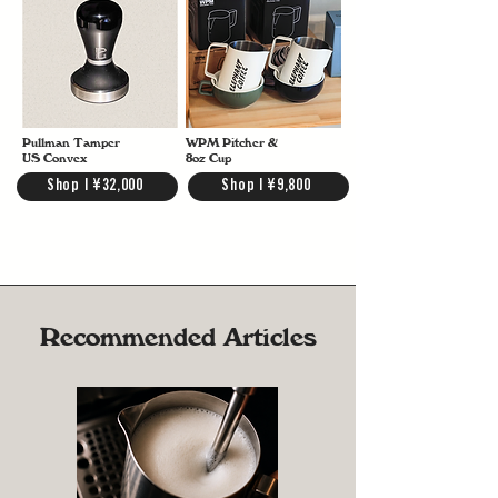
Pullman Tamper
WPM Pitcher &
US Convex
8oz Cup
Shop | ¥32,000
Shop | ¥9,800
Recommended Articles