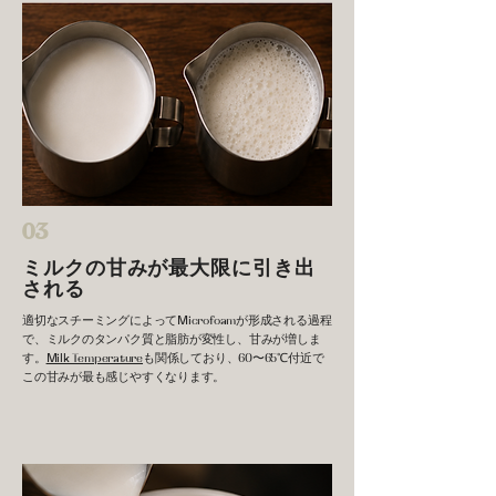
03
ミルクの甘みが最大限に引き出
される
適切なスチーミングによってMicrofoamが形成される過程
で、ミルクのタンパク質と脂肪が変性し、甘みが増しま
す。
Milk Temperature
も関係しており、60〜65℃付近で
この甘みが最も感じやすくなります。