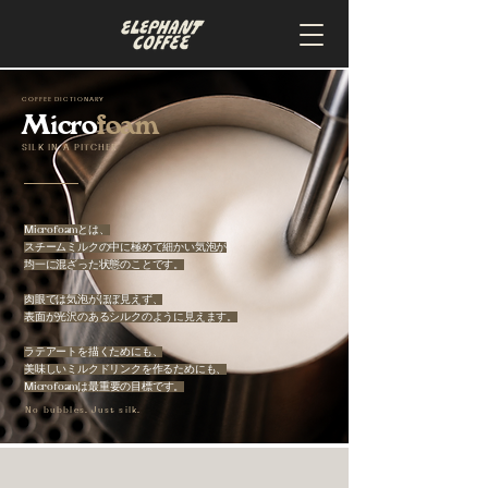
COFFEE DICTIONARY
Micro
foam
SILK IN A PITCHER
Microfoamとは、
スチームミルクの中に極めて細かい気泡が
均一に混ざった状態のことです。
肉眼では気泡がほぼ見えず、
表面が光沢のあるシルクのように見えます。
ラテアートを描くためにも、
美味しいミルクドリンクを作るためにも、
Microfoamは最重要の目標です。
No bubbles. Just silk.