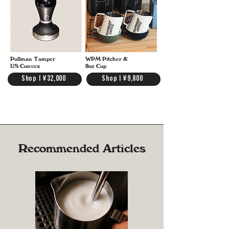
Pullman Tamper
WPM Pitcher &
US Convex
8oz Cup
Shop | ¥32,000
Shop | ¥9,800
Recommended Articles