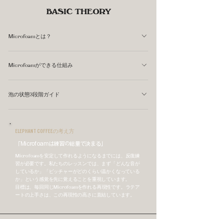
BASIC THEORY
Microfoamとは？
Microfoamとは、スチームワンドから噴出した蒸気によっ
Microfoamができる仕組み
てミルクに取り込まれた空気が、ミルクのタンパク質と結
びつき、極めて細かい泡の粒子として均一に分散した状態
スチームワンドをミルクの表面近くに位置させると、蒸気
です。泡の粒子が小さいほど、ミルクは滑らかで光沢があ
泡の状態3段階ガイド
がミルクに空気を引き込みます。この工程をStretchingと
り、エスプレッソと一体になりやすくなります。 ラテア
呼びます。その後、ワンドを少し深く沈め、ミルク全体を
スチーミング後のミルクは、泡の粒の大きさによって3つ
ートが描けるかどうかは、このMicrofoamの質にほぼ依存
回転させながら気泡を細かく砕いていきます。この工程が
の状態に分かれます。目指すのは「適正」の状態です。
します。粗い泡があると、ピッチャーを傾けたときに泡が
ELEPHANT COFFEEの考え方
Rollingです。 Stretchingで取り込んだ粗い泡を、Rolling
先に出てきてしまい、きれいなデザインを描けません。
「Microfoamは練習の総量で決まる」
によって極限まで細かくすることで、Microfoamが完成し
ます。2つの工程がどちらも正確に行われることが条件で
Microfoamを安定して作れるようになるまでには、反復練
習が必要です。私たちのレッスンでは、まず「どんな音が
す。
しているか」「ピッチャーがどのくらい温かくなっている
か」という感覚を先に覚えることを重視しています。
目標は、毎回同じMicrofoamを作れる再現性です。ラテア
ートの上手さは、この再現性の高さに直結しています。