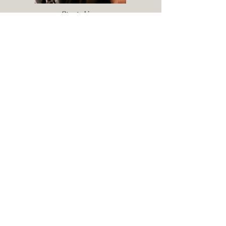
Stretching
空気を取り込む、スチーミングの最初の工程。
Rolling
泡を細かくする、Microfoam完成への後半工程。
Milk Texture