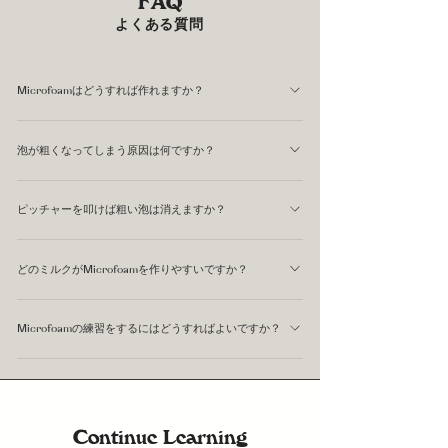
FAQ
よくある質問
Microfoamはどうすれば作れますか？
大きく分けて2つの工程が必要です。まずStretchingでミ
泡が粗くなってしまう原因は何ですか？
ルクに適量の空気を取り込み、次にRollingでミルク全体
を回転させながら泡を細かくします。この2工程を正確に
主な原因は2つです。ひとつはStretchingの時間が長すぎ
行うことで、Microfoamが完成します。
ピッチャーを叩けば粗い泡は消えますか？
て空気を取り込みすぎる場合、もうひとつはスチームワン
ドの位置が表面から遠すぎて大きな気泡ができる場合で
表面の大きな泡は叩いて消せることがありますが、
す。Stretchingはほんの数秒で十分なことが多く、最初は
どのミルクがMicrofoamを作りやすいですか？
Microfoamにはなりません。Microfoamはスチーミング中
ごく短時間を意識してみることをおすすめしています。
にRollingによって気泡を細かくする工程があってはじめ
一般的には全乳（Whole Milk）が最もMicrofoamを作り
て作れるものです。スチーミング後に泡を消そうとして
Microfoamの練習をするにはどうすればよいですか？
やすいです。脂肪分とタンパク質のバランスが良く、泡が
も、質そのものは変わりません。
安定しやすいためです。オーツミルクはバリスタ用のもの
まずは毎回スチーミング後のミルクの状態を観察すること
であれば比較的Microfoamに近い状態を作れますが、全乳
から始めることをおすすめしています。「光沢があるか」
よりやや難しくなります。
「ピッチャーを回したときにとろみがあるか」という感覚
Continue Learning
を繰り返し確認することで、目標状態を体が覚えていきま