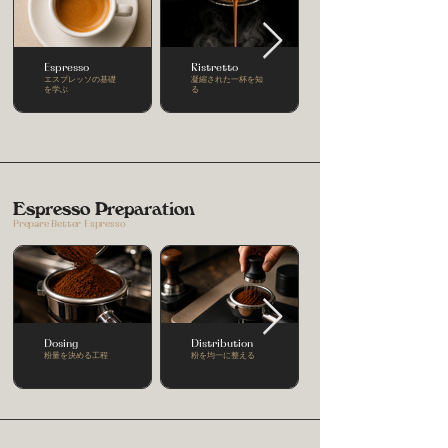
Espresso
Ristretto
エスプレッソの基礎
凝縮された一杯を知
を学ぶ
る
Espresso Preparation
Prepare Better Espresso
Dosing
Distribution
粉量を決める工程
粉を均一に整える