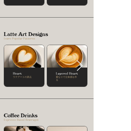
Latte Art Designs
Learn Popular Patterns
Heart
Layered Heart
ラテアートの原点
重なりで立体感を作
る
Coffee Drinks
Espresso-Based Beverages