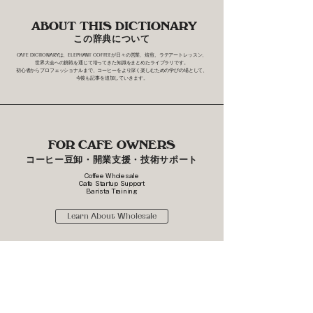
ABOUT THIS DICTIONARY
この辞典について
CAFE DICTIONARYは、ELEPHANT COFFEEが日々の営業、焙煎、ラテアートレッスン、
世界大会への挑戦を通じて培ってきた知識をまとめたライブラリです。
初心者からプロフェッショナルまで、コーヒーをより深く楽しむための学びの場として、
今後も記事を追加していきます。
FOR CAFE OWNERS
コーヒー豆卸・開業支援・技術サポート
Coffee Wholesale
Cafe Startup Support
Barista Training
Learn About Wholesale
SHOP
Web Store