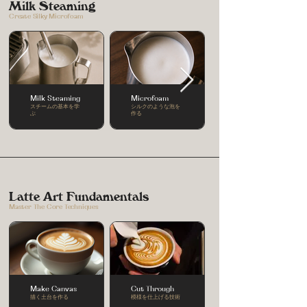
Milk Steaming
Create Silky Microfoam
Milk Steaming
Microfoam
スチームの基本を学
シルクのような泡を
ぶ
作る
Latte Art Fundamentals
Master The Core Techniques
Make Canvas
Cut Through
描く土台を作る
模様を仕上げる技術