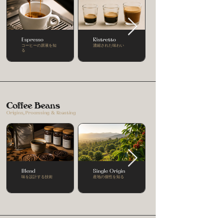
Espresso
Ristretto
コーヒーの原液を知
濃縮された味わい
る
Coffee Beans
Origins, Processing & Roasting
Blend
Single Origin
味を設計する技術
産地の個性を知る