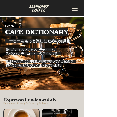
Learn
CAFE DICTIONARY
コーヒーをもっと楽しむための知識集
淹れ方、エスプレッソ、ラテアート、
スペシャルティコーヒーの考え方まで。
ELEPHANT COFFEEが現場で培ってきた知識を、
初心者にも分かりやすくまとめています。
Espresso Fundamentals
Extraction Theory & Brewing Science