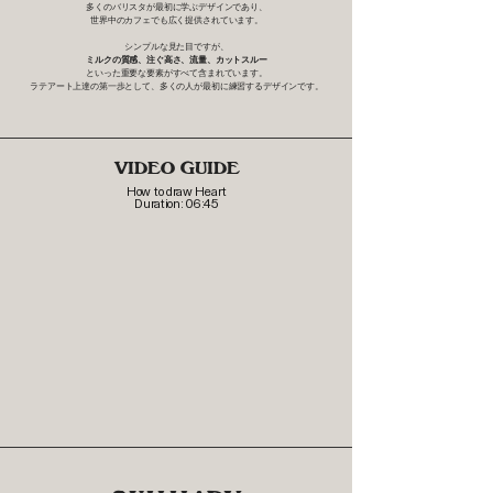
多くのバリスタが最初に学ぶデザインであり、
世界中のカフェでも広く提供されています。
シンプルな見た目ですが、
ミルクの質感、注ぐ高さ、流量、カットスルー
といった重要な要素がすべて含まれています。
ラテアート上達の第一歩として、多くの人が最初に練習するデザインです。
VIDEO GUIDE
How to draw Heart
Duration: 06:45