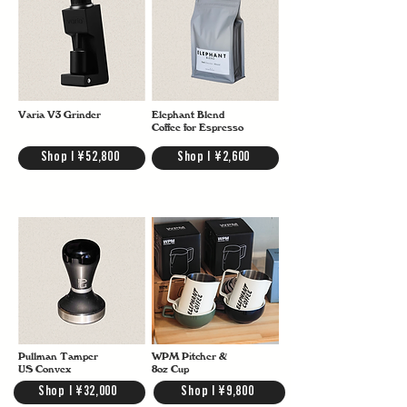
Varia V3 Grinder
Elephant Blend
Coffee for Espresso
Shop | ¥52,800
Shop | ¥2,600
Pullman Tamper
WPM Pitcher &
US Convex
8oz Cup
Shop | ¥32,000
Shop | ¥9,800