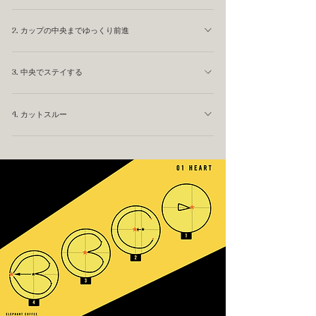
エスプレッソが壊れる、低すぎるとミルクがエスプレッソ
ピッチャーを表面近くまで下げます。カップの端にくっつ
に乗ってしまいます。指3本分くらいは離したいところで
2. カップの中央までゆっくり前進
けてもいいです。 エスプレッソとの距離を1cm以下にし
す。 あくまでここではミルクを液体の中へ沈め、ベース
て、カップの中心から1cmほど離れたところからミルクを
そのままミルクの送りこむ量は減らさないで、低い距離を
を作る工程です。 カップがある程度(ミルク約50-60g)満
出し始めます。ミルクがすぐに浮かび始めたら成功です。
3. 中央でステイする
保ちながら、カップ中央まで前進します。 3-5秒で1cm進
たされたら、ミルクを注ぐのを一旦止めます。
むくらいのゆっくりスピードでOKです。
1番外側のミルクが中央にあるピッチャーに戻ってくるま
4. カットスルー
で、低い位置でミルクを出しながら我慢します。ミルクが
回ってくるまでにある程度の時間が必要になります。
ミルクの量は半分くらいに減らして、ピッチャーを指2本
分くらい持ち上げ、白いドットの中央を通り抜けます。ミ
ルクが引き込まれてハートの先端が作られます。ゴール地
点はドットを抜けたエスプレッソの部分です。 カットス
ルーはゆっくりする必要はないですし、速く通り抜ける必
要もありません。慌てずにスムーズにゴール地点へ到達す
る必要があります。 カップが満水になったら、その場で
ミルクを出すのをやめて完成です。