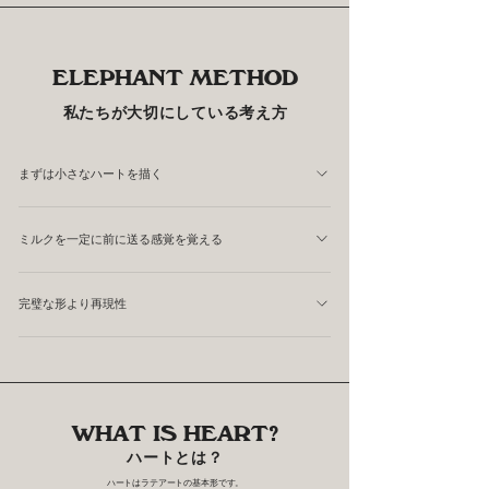
能性があります。
ELEPHANT METHOD
私たちが大切にしている考え方
まずは小さなハートを描く
初心者ほど大きく描こうとする傾向があります。 しかし
ミルクを一定に前に送る感覚を覚える
私たちは、まずほどほどなサイズのハートを描くことをお
すすめしています。 大きく描こうとすると、かさあげの
ハートは置くものではなく、前に前に送るとうまく描けま
量が少なくなってミルクがグシャッと流れて綺麗な形にな
完璧な形より再現性
す。 ミルクの量を一定にキープしながらピッチャーを前
らないことが多くなります。
後左右動かすことは、すべてのラテアートにつながりま
一回だけ綺麗に描くことよりも、毎回同じように描けるこ
す。
とが重要です。 まずは再現性を高めることを目標にしま
しょう。かさあげの量を一定量入れられるように練習する
WHAT IS HEART?
ことからはじめるといいですよ。
ハートとは？
ハートはラテアートの基本形です。