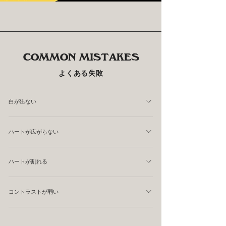
COMMON MISTAKES
よくある失敗
白が出ない
ピッチャーの位置が高すぎる可能性があります。
ハートが広がらない
ミルクの流量が不足している可能性があります。
ハートが割れる
中央より奥に進みすぎたところでステイしていたり、カッ
コントラストが弱い
トスルーが強すぎる場合があります。
ミルクの質感が悪かったり、注ぐ高さが高かったり、かさ
あげの時点でエスプレッソとミルクが混ざり合っている可