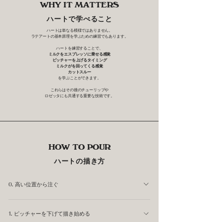
WHY IT MATTERS
ハートで学べること
ハートは単なる模様ではありません。
ラテアートの基本原理を学ぶための練習でもあります。
ハートを練習することで、
ミルクをエスプレッソに乗せる感覚
ピッチャーを上げるタイミング
ミルクがを回ってくる感覚
カットスルー
を学ぶことができます。
これらはその後のチューリップや
ロゼッタにも共通する重要な技術です。
HOW TO POUR
ハートの描き方
0. 高い位置から注ぐ
かさあげという工程です。 最初は高い位置からミルクを
1. ピッチャーを下げて描き始める
エスプレッソの中心めがけて注ぎます。高さは高すぎると