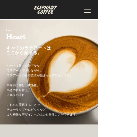
Learn
Heart
すべてのラテアートは
ここから始まる。
ハートは最もシンプルな
ラテアートでありながら、
ラテアートの基本技術が詰まったデザインです。
白を前に押し出す感覚、
高さの切り替え、
ミルクの流れ。
これらを理解することで、
チューリップやロゼッタなど、
より複雑なデザインへの土台を作ることができます。