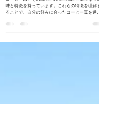
世界の大陸別コーヒー豆のフレ
ーバー特徴
コーヒーは、その栽培される地域ごとに異なる風
味と特徴を持っています。これらの特徴を理解す
ることで、自分の好みに合ったコーヒー豆を選ぶ
手助けとなります。ここでは、世界の主要なコー
ヒー生産大陸ごとに、その風味の特徴を紹介しま
す。 アフリカ 代表的な国:...