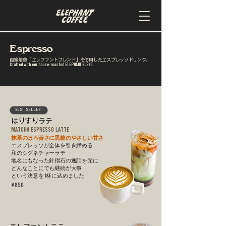
Espresso
自家焙煎「エレファントブレンド」を使用したエスプレッソドリンク。
Crafted with our house-roasted ELEPHANT BLEND.
BEST SELLER
​はりすりラテ
MATCHA ESPRESSO LATTE
抹茶のほろ苦さに黒糖のやさしい甘さ
エスプレッソが全体を引き締める
和のシグネチャーラテ
地名にもなった針摺石の逸話を元に
どんなことにでも継続が大事
という決意を1杯に込めました
¥850