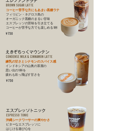
エレファントラテ
BROWN SUGAR LATTE
コーヒー苦手な方にもあまい黒糖ラテ
フィリピン・ネグロス島の
オーガニック黒糖のまるい甘味
エスプレッソの苦味を引き立てる
​コーヒーが苦手な方でも楽しめる1杯
¥750
えきぞちっくマウンテン
CONDENSE MILK & CINNAMON LATTE
練乳の甘さとシナモンのスパイス感
インドネシアの山奥の茶屋の
​思い出の1杯を
​疲れも吹っ飛ばす甘さを
¥750
エスプレッソトニック
ESPRESSO TONIC
沖縄シークワーサーの爽やかさ
​ビターなエスプレッソに
はじける遊び心を​