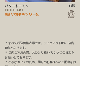
バタートースト
¥500
BUTTER TOAST
焼きたて厚切りにバターを。
＊ すべて税込価格表示です。テイクアウト8%・店内
10%となります。
＊ 店内ご利用の際、おひとり様1ドリンクのご注文を
お願いしております。
＊ 小さなカフェのため、周りのお客様へのご配慮をお
願いいたします。
＊ コーヒーの香りや空間を大切にしているため、強い
香りはお控えください。
＊ ELEPHANT COFFEE は、心地よい時間を共有でき
る空間を目指しています。
Access