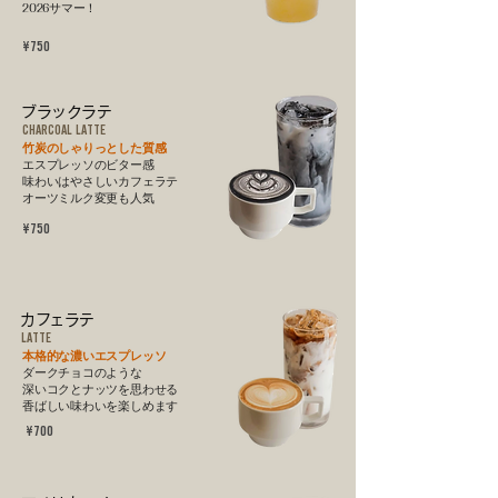
2026サマー！
¥750
ブラックラテ
CHARCOAL LATTE
竹炭のしゃりっとした質感
エスプレッソのビター感
味わいはやさしいカフェラテ
オーツミルク変更も人気
¥750
カフェラテ
LATTE
本格的な濃いエスプレッソ
​ダークチョコのような
深いコクとナッツを思わせる
香ばしい味わいを楽しめます
¥700