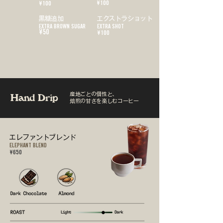
¥100
¥100
黒糖追加
​エクストラショット
EXTRA BROWN SUGAR
EXTRA SHOT
¥50
¥100
産地ごとの個性と、
Hand Drip
焙煎の甘さを楽しむコーヒー
エレファントブレンド
ELEPHANT BLEND
¥650