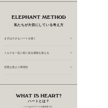
能性があります。
ELEPHANT METHOD
私たちが大切にしている考え方
まずは小さなハートを描く
初心者ほど大きく描こうとする傾向があります。 しかし
ミルクを一定に前に送る感覚を覚える
私たちは、まずほどほどなサイズのハートを描くことをお
すすめしています。 大きく描こうとすると、かさあげの
ハートは置くものではなく、前に前に送るとうまく描けま
量が少なくなってミルクがグシャッと流れて綺麗な形にな
完璧な形より再現性
す。 ミルクの量を一定にキープしながらピッチャーを前
らないことが多くなります。
後左右動かすことは、すべてのラテアートにつながりま
一回だけ綺麗に描くことよりも、毎回同じように描けるこ
す。
とが重要です。 まずは再現性を高めることを目標にしま
しょう。かさあげの量を一定量入れられるように練習する
WHAT IS HEART?
ことからはじめるといいですよ。
ハートとは？
ハートはラテアートの基本形です。