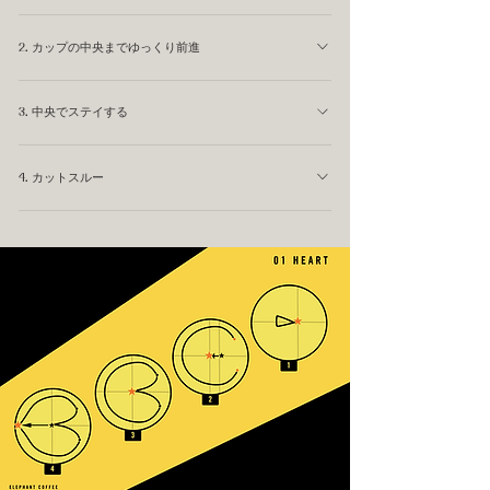
エスプレッソが壊れる、低すぎるとミルクがエスプレッソ
ピッチャーを表面近くまで下げます。カップの端にくっつ
に乗ってしまいます。指3本分くらいは離したいところで
2. カップの中央までゆっくり前進
けてもいいです。 エスプレッソとの距離を1cm以下にし
す。 あくまでここではミルクを液体の中へ沈め、ベース
て、カップの中心から1cmほど離れたところからミルクを
そのままミルクの送りこむ量は減らさないで、低い距離を
を作る工程です。 カップがある程度(ミルク約50-60g)満
出し始めます。ミルクがすぐに浮かび始めたら成功です。
3. 中央でステイする
保ちながら、カップ中央まで前進します。 3-5秒で1cm進
たされたら、ミルクを注ぐのを一旦止めます。
むくらいのゆっくりスピードでOKです。
1番外側のミルクが中央にあるピッチャーに戻ってくるま
4. カットスルー
で、低い位置でミルクを出しながら我慢します。ミルクが
回ってくるまでにある程度の時間が必要になります。
ミルクの量は半分くらいに減らして、ピッチャーを指2本
分くらい持ち上げ、白いドットの中央を通り抜けます。ミ
ルクが引き込まれてハートの先端が作られます。ゴール地
点はドットを抜けたエスプレッソの部分です。 カットス
ルーはゆっくりする必要はないですし、速く通り抜ける必
要もありません。慌てずにスムーズにゴール地点へ到達す
る必要があります。 カップが満水になったら、その場で
ミルクを出すのをやめて完成です。