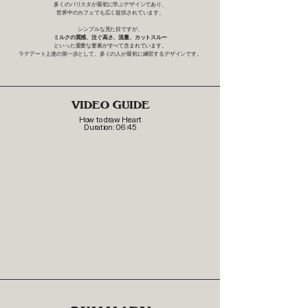
多くのバリスタが最初に学ぶデザインであり、
世界中のカフェでも広く提供されています。
シンプルな見た目ですが、
ミルクの質感、注ぐ高さ、流量、カットスルー
といった重要な要素がすべて含まれています。
ラテアート上達の第一歩として、多くの人が最初に練習するデザインです。
VIDEO GUIDE
How to draw Heart
Duration: 06:45