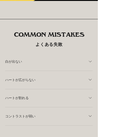
COMMON MISTAKES
よくある失敗
白が出ない
ピッチャーの位置が高すぎる可能性があります。
ハートが広がらない
ミルクの流量が不足している可能性があります。
ハートが割れる
中央より奥に進みすぎたところでステイしていたり、カッ
コントラストが弱い
トスルーが強すぎる場合があります。
ミルクの質感が悪かったり、注ぐ高さが高かったり、かさ
あげの時点でエスプレッソとミルクが混ざり合っている可