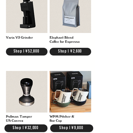
Varia V3 Grinder
Elephant Blend
Coffee for Espresso
Shop | ¥52,800
Shop | ¥2,600
Pullman Tamper
WPM Pitcher &
US Convex
8oz Cup
Shop | ¥32,000
Shop | ¥9,800