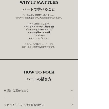
WHY IT MATTERS
ハートで学べること
ハートは単なる模様ではありません。
ラテアートの基本原理を学ぶための練習でもあります。
ハートを練習することで、
ミルクをエスプレッソに乗せる感覚
ピッチャーを上げるタイミング
ミルクがを回ってくる感覚
カットスルー
を学ぶことができます。
これらはその後のチューリップや
ロゼッタにも共通する重要な技術です。
HOW TO POUR
ハートの描き方
0. 高い位置から注ぐ
かさあげという工程です。 最初は高い位置からミルクを
1. ピッチャーを下げて描き始める
エスプレッソの中心めがけて注ぎます。高さは高すぎると