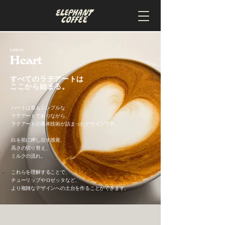
Learn
Heart
すべてのラテアートは
ここから始まる。
ハートは最もシンプルな
ラテアートでありながら、
ラテアートの基本技術が詰まったデザインです。
白を前に押し出す感覚、
高さの切り替え、
ミルクの流れ。
これらを理解することで、
チューリップやロゼッタなど、
より複雑なデザインへの土台を作ることができます。