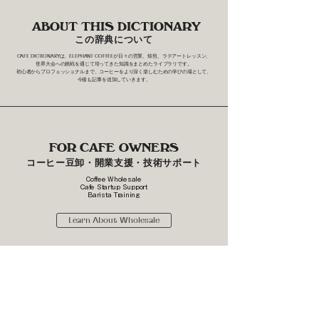
ABOUT THIS DICTIONARY
この辞典について
CAFE DICTIONARYは、ELEPHANT COFFEEが日々の営業、焙煎、ラテアートレッスン、
世界大会への挑戦を通じて培ってきた知識をまとめたライブラリです。
初心者からプロフェッショナルまで、コーヒーをより深く楽しむための学びの場として、
今後も記事を追加していきます。
FOR CAFE OWNERS
コーヒー豆卸・開業支援・技術サポート
Coffee Wholesale
Cafe Startup Support
Barista Training
Learn About Wholesale
SHOP
Web Store