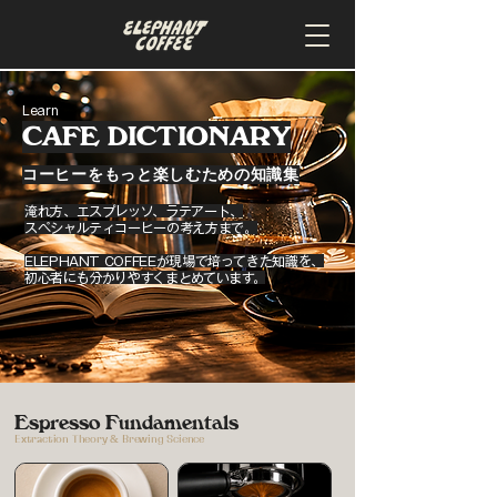
Learn
CAFE DICTIONARY
コーヒーをもっと楽しむための知識集
淹れ方、エスプレッソ、ラテアート、
スペシャルティコーヒーの考え方まで。
ELEPHANT COFFEEが現場で培ってきた知識を、
初心者にも分かりやすくまとめています。
Espresso Fundamentals
Extraction Theory & Brewing Science