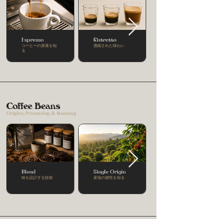
Espresso
Ristretto
コーヒーの原液を知
濃縮された味わい
る
Coffee Beans
Origins, Processing & Roasting
Blend
Single Origin
味を設計する技術
産地の個性を知る