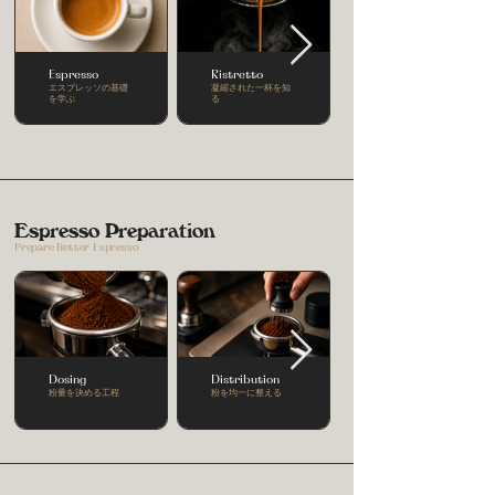
Espresso
Ristretto
エスプレッソの基礎
凝縮された一杯を知
を学ぶ
る
Espresso Preparation
Prepare Better Espresso
Dosing
Distribution
粉量を決める工程
粉を均一に整える