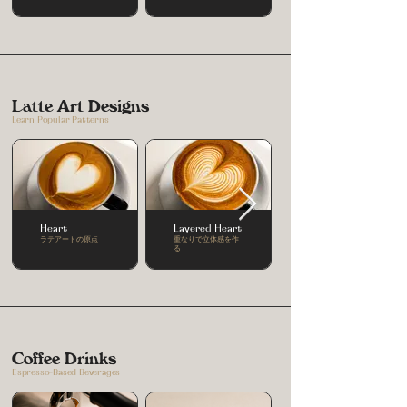
Latte Art Designs
Learn Popular Patterns
Heart
Layered Heart
ラテアートの原点
重なりで立体感を作
る
Coffee Drinks
Espresso-Based Beverages