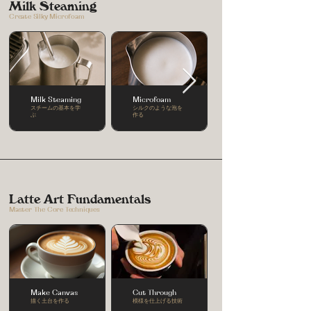
Milk Steaming
Create Silky Microfoam
Milk Steaming
Microfoam
スチームの基本を学
シルクのような泡を
ぶ
作る
Latte Art Fundamentals
Master The Core Techniques
Make Canvas
Cut Through
描く土台を作る
模様を仕上げる技術