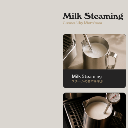
Milk Steaming
Create Silky Microfoam
Milk Steaming
スチームの基本を学ぶ