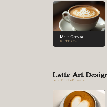
Make Canvas
描く土台を作る
Latte Art Desig
Learn Popular Patterns