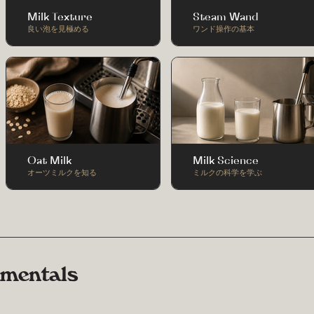
Milk Texture
Steam Wand
良い泡を見極める
ワンド操作の基本
Oat Milk
Milk Science
オーツミルクを知る
ミルクの科学を学ぶ
amentals