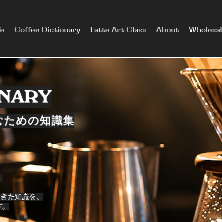
fe
Coffee Dictionary
Latte Art Class
About
Wholesa
ONARY
むための知識集
。
ってきた知識を、
す。