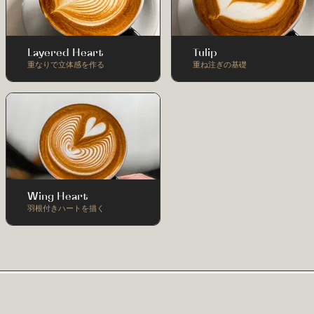
Layered Heart
Tulip
重なりで立体感を作る
重ね注ぎの基礎
Wing Heart
羽根付きハートを描く