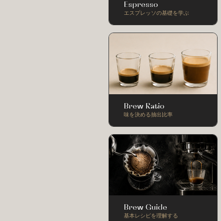
Espresso
エスプレッソの基礎を学ぶ
Brew Ratio
味を決める抽出比率
Brew Guide
基本レシピを理解する