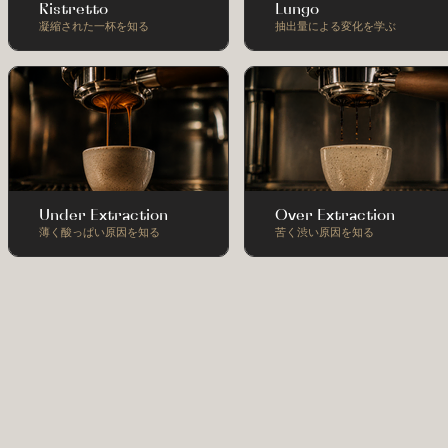
Ristretto
Lungo
凝縮された一杯を知る
抽出量による変化を学ぶ
Under Extraction
Over Extraction
薄く酸っぱい原因を知る
苦く渋い原因を知る