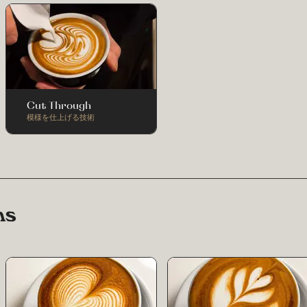
Cut Through
模様を仕上げる技術
ns