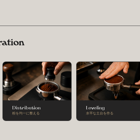
ration
Distribution
Leveling
粉を均一に整える
水平な土台を作る