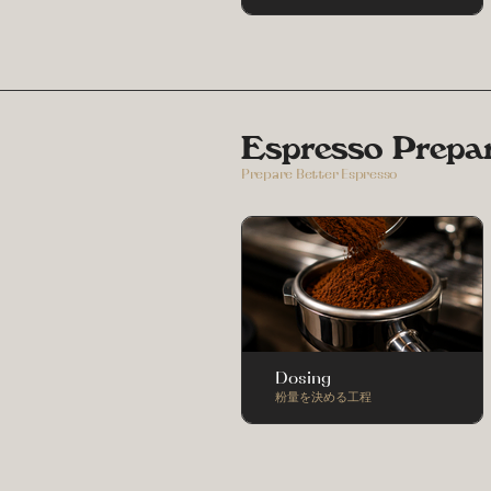
Espresso Prepa
Prepare Better Espresso
Dosing
粉量を決める工程