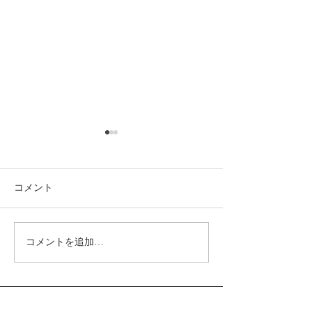
コメント
カフェ開業を目指す方必
ウインナーコー
コメントを追加…
見！成功するためのステ
インナーは入っ
ップとエスプレッソマシ
か?
ン選びのポイント