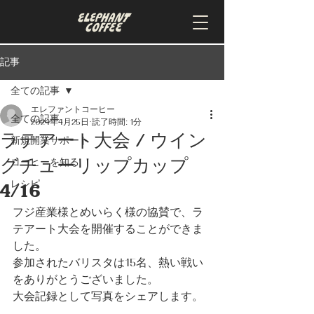
記事
全ての記事
エレファントコーヒー
全ての記事
2024年4月25日
読了時間: 1分
ラテアート大会 / ウイン
新規開業サポート
グチューリップカップ
コーヒーを知る
レシピ
4/16
フジ産業様とめいらく様の協賛で、ラ
テアート大会を開催することができま
した。
参加されたバリスタは15名、熱い戦い
をありがとうございました。
大会記録として写真をシェアします。